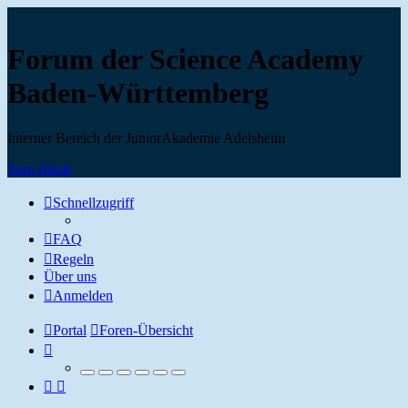
Forum der Science Academy
Baden-Württemberg
Interner Bereich der JuniorAkademie Adelsheim
Zum Inhalt
Schnellzugriff
FAQ
Regeln
Über uns
Anmelden
Portal
Foren-Übersicht