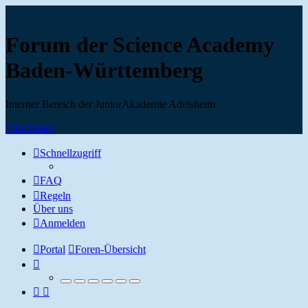
Forum der Science Academy
Baden-Württemberg
Interner Bereich der JuniorAkademie Adelsheim
Zum Inhalt
Schnellzugriff
FAQ
Regeln
Über uns
Anmelden
Portal
Foren-Übersicht