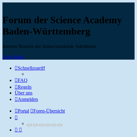
Forum der Science Academy
Baden-Württemberg
Interner Bereich der JuniorAkademie Adelsheim
Zum Inhalt
Schnellzugriff
FAQ
Regeln
Über uns
Anmelden
Portal
Foren-Übersicht