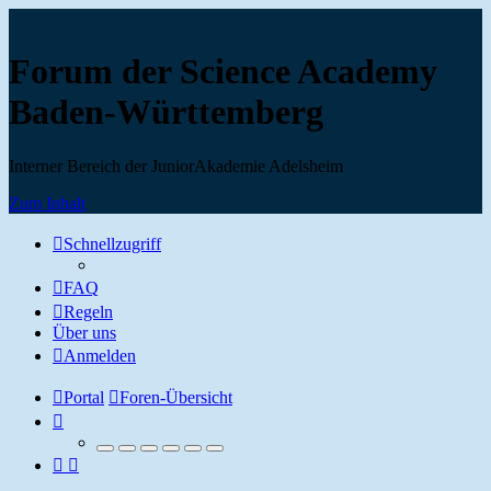
Forum der Science Academy
Baden-Württemberg
Interner Bereich der JuniorAkademie Adelsheim
Zum Inhalt
Schnellzugriff
FAQ
Regeln
Über uns
Anmelden
Portal
Foren-Übersicht