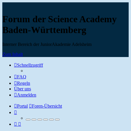
Forum der Science Academy
Baden-Württemberg
Interner Bereich der JuniorAkademie Adelsheim
Zum Inhalt
Schnellzugriff
FAQ
Regeln
Über uns
Anmelden
Portal
Foren-Übersicht