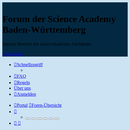
Forum der Science Academy
Baden-Württemberg
Interner Bereich der JuniorAkademie Adelsheim
Zum Inhalt
Schnellzugriff
FAQ
Regeln
Über uns
Anmelden
Portal
Foren-Übersicht