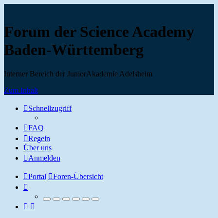
Forum der Science Academy
Baden-Württemberg
Interner Bereich der JuniorAkademie Adelsheim
Zum Inhalt
Schnellzugriff
FAQ
Regeln
Über uns
Anmelden
Portal
Foren-Übersicht