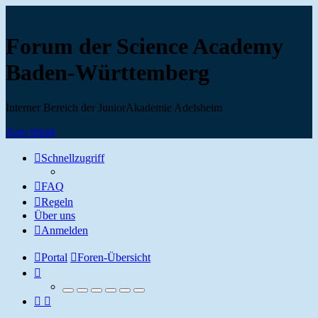
Forum der Science Academy
Baden-Württemberg
Interner Bereich der JuniorAkademie Adelsheim
Zum Inhalt
Schnellzugriff
FAQ
Regeln
Über uns
Anmelden
Portal
Foren-Übersicht